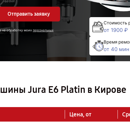
Отправить заявку
Стоимость 
от 1900 ₽
е на обработку моих
персональных
Время ремо
от 40 мин
ины Jura E6 Platin в Кирове
Цена, от
Ср