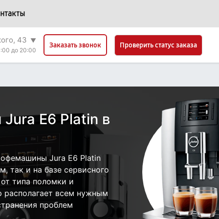
нтакты
кого, 43
▼
Проверить статус заказа
Заказать звонок
:00 до 20:00
ura E6 Platin в
офемашины Jura E6 Platin
, так и на базе сервисного
 от типа поломки и
р располагает всем нужным
странения проблем