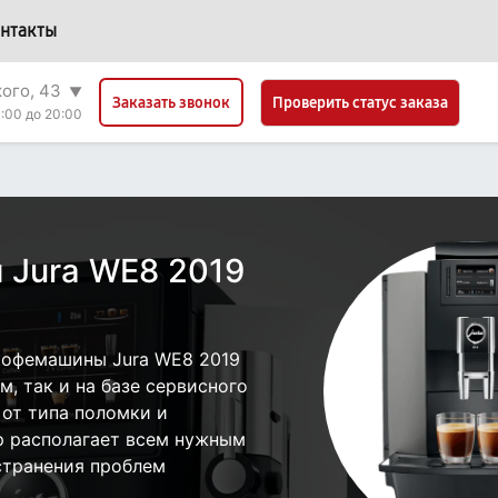
нтакты
кого, 43
▼
Проверить статус заказа
Заказать звонок
:00 до 20:00
 Jura WE8 2019
кофемашины Jura WE8 2019
, так и на базе сервисного
 от типа поломки и
р располагает всем нужным
странения проблем