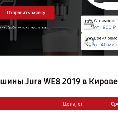
Отправить заявку
Стоимость 
от 1900 ₽
е на обработку моих
персональных
Время ремо
от 40 мин
шины Jura WE8 2019 в Кирове
Цена, от
Ср